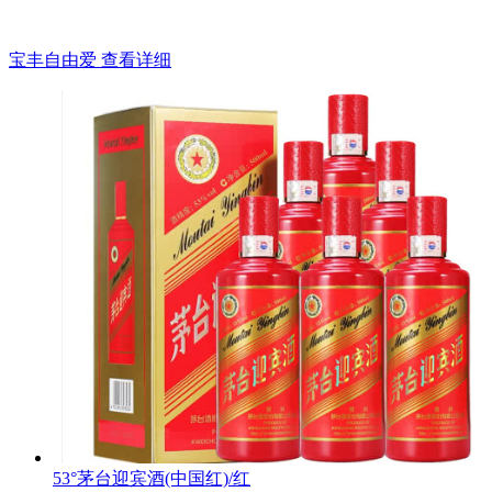
宝丰自由爱
查看详细
53°茅台迎宾酒(中国红)/红