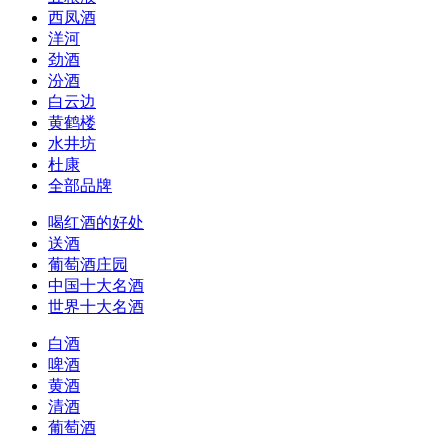
西凤酒
洋河
劲酒
汾酒
白云边
黄鹤楼
水井坊
杜康
全部品牌
喝红酒的好处
送酒
葡萄酒庄园
中国十大名酒
世界十大名酒
白酒
啤酒
黄酒
清酒
葡萄酒