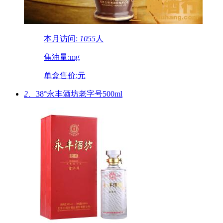
本月访问:
1055
人
焦油量:mg
单盒售价:元
2、
38°永丰酒坊老字号500ml