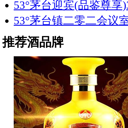
53°茅台迎宾(品鉴尊享)3
53°茅台镇二零二会议室1
推荐酒品牌