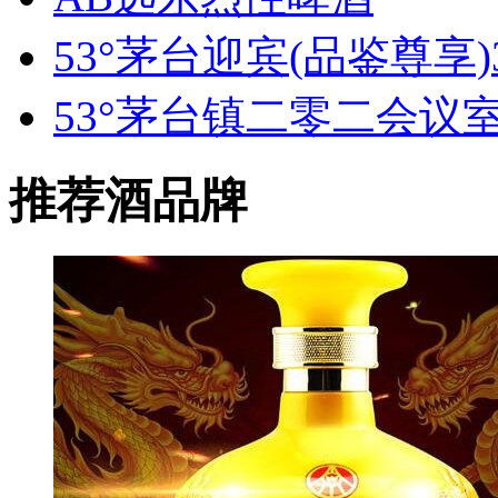
53°茅台迎宾(品鉴尊享)3
53°茅台镇二零二会议室1
推荐酒品牌