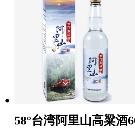
58°台湾阿里山高粱酒60