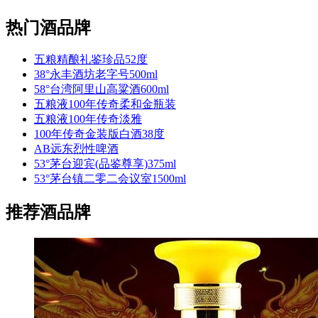
热门酒品牌
五粮精酿礼鉴珍品52度
38°永丰酒坊老字号500ml
58°台湾阿里山高粱酒600ml
五粮液100年传奇柔和金瓶装
五粮液100年传奇淡雅
100年传奇金装版白酒38度
AB远东烈性啤酒
53°茅台迎宾(品鉴尊享)375ml
53°茅台镇二零二会议室1500ml
推荐酒品牌