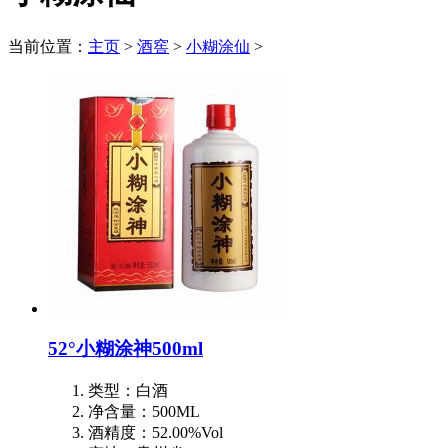
当前位置：
主页
>
酒窖
>
小糊涂仙
>
52°小糊涂神500ml
类型：白酒
净含量：500ML
酒精度：52.00%Vol