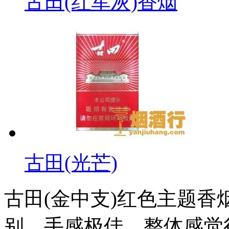
古田(红军灰)香烟
古田(光芒)
古田(金中支)红色主题
别，手感极佳，整体感觉