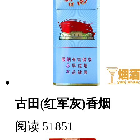
古田(红军灰)香烟
阅读 51851