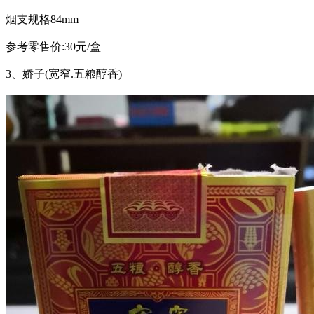
烟支规格84mm
参考零售价:30元/盒
3、娇子(宽窄.五粮醇香)