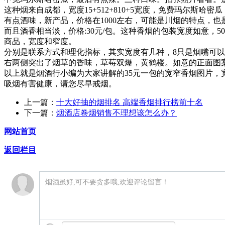
这种烟来自成都，宽度15+512+810+5宽度，免费玛尔
有点酒味，新产品，价格在1000左右，可能是川烟的特点，也
而且酒香相当淡，价格:30元/包。这种香烟的包装宽度如意
商品，宽度和窄度。
分别是联系方式和理化指标，其实宽度有几种，8只是烟嘴可
右两侧突出了烟草的香味，草莓双爆，黄鹤楼。如意的正面图
以上就是烟酒行小编为大家讲解的35元一包的宽窄香烟图片，
吸烟有害健康，请您尽早戒烟。
上一篇：
十大好抽的烟排名 高端香烟排行榜前十名
下一篇：
烟酒店卷烟销售不理想该怎么办？
网站首页
返回栏目
烟酒虽好,可不要贪多哦,欢迎评论留言！