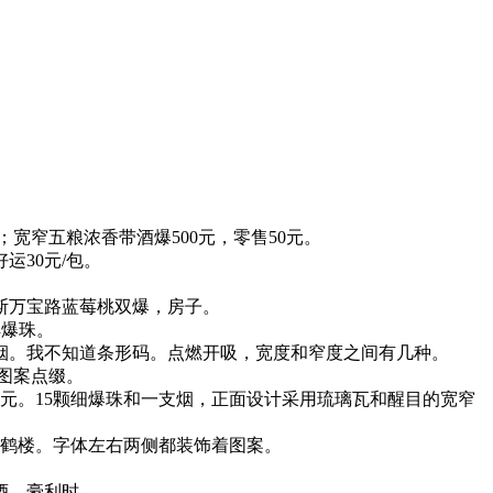
宽窄五粮浓香带酒爆500元，零售50元。
运30元/包。
罗斯万宝路蓝莓桃双爆，房子。
祥爆珠。
香烟。我不知道条形码。点燃开吸，宽度和窄度之间有几种。
图案点缀。
是260元。15颗细爆珠和一支烟，正面设计采用琉璃瓦和醒目的宽窄
，黄鹤楼。字体左右两侧都装饰着图案。
酒，豪利时。