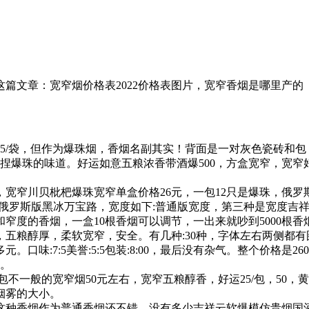
这篇文章：宽窄烟价格表2022价格表图片，宽窄香烟是哪里产的
/袋，但作为爆珠烟，香烟名副其实！背面是一对灰色瓷砖和包；
捏爆珠的味道。好运如意五粮浓香带酒爆500，方盒宽窄，宽窄好
0，宽窄川贝枇杷爆珠宽窄单盒价格26元，一包12只是爆珠，俄
名:俄罗斯版黑冰万宝路，宽度如下:普通版宽度，第三种是宽度吉
窄度的香烟，一盒10根香烟可以调节，一出来就吵到5000根
五粮醇厚，柔软宽窄，安全。有几种:30种，字体左右两侧都有
。口味:7:5美誉:5:5包装:8:00，最后没有杂气。整个价格
忆。
不一般的宽窄烟50元左右，宽窄五粮醇香，好运25/包，50
节烟雾的大小。
这种香烟作为普通香烟还不错，没有多少吉祥云软爆模仿贵烟国