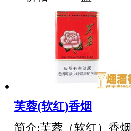
芙蓉(软红)香烟
简介:芙蓉（软红）香