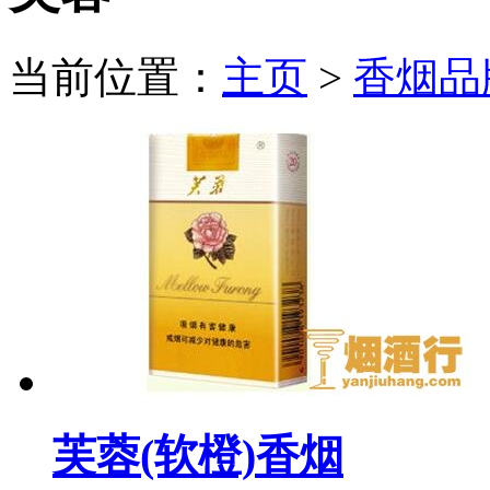
当前位置：
主页
>
香烟品
芙蓉(软橙)香烟