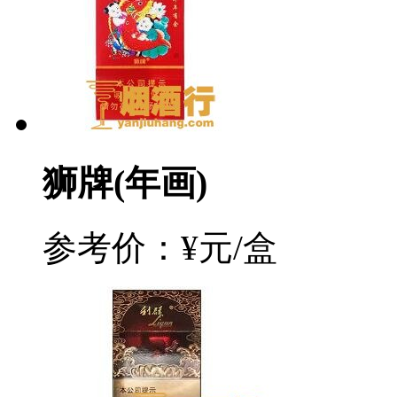
狮牌(年画)
参考价：¥元/盒