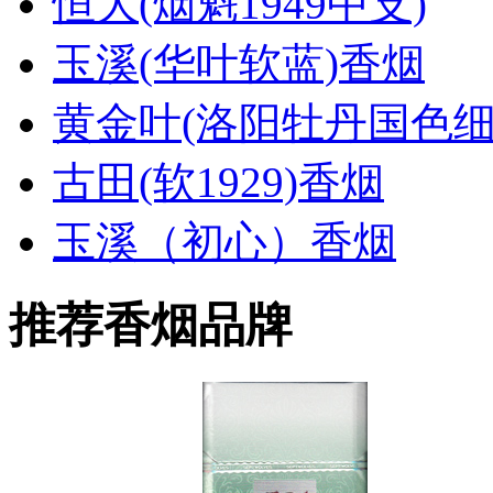
恒大(烟魁1949中支)
玉溪(华叶软蓝)香烟
黄金叶(洛阳牡丹国色细
古田(软1929)香烟
玉溪（初心）香烟
推荐香烟品牌