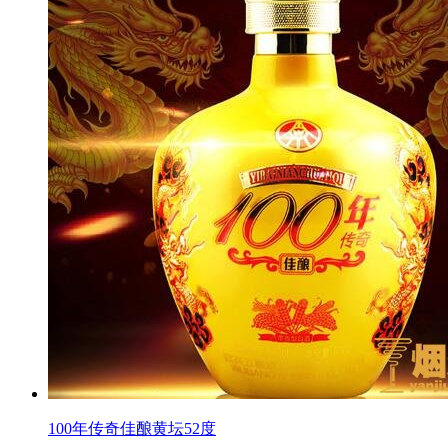
100年传奇佳酿黄坛52度