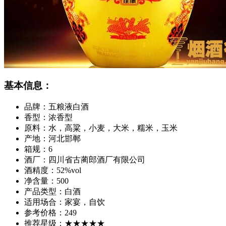
基本信息：
品牌：
五粮液白酒
香型：
浓香型
原料：
水，高粱，小麦，大米，糯米，玉米
产地：
河北邯郸
箱规：
6
酒厂：
四川省古蔺郎酒厂有限公司
酒精度：
52%vol
净含量：
500
产品类型：
白酒
适用场合：
家宴，自饮
参考价格：
249
推荐星级：
★★★★★