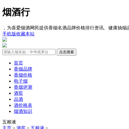
烟酒行
，为喜爱烟酒网民提供香烟名酒品牌价格排行资讯、健康抽烟
手机版
收藏本站
首页
香烟品牌
香烟价格
电子烟
香烟评测
酒窖
品酒
酒价格表
烟酒知识
五粮液
主页
>
酒窖
>
五粮液
>