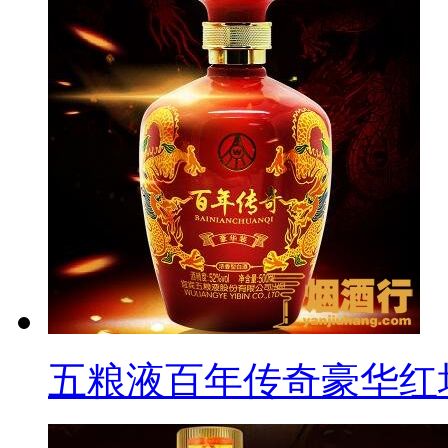
五粮液百年传奇豪华红坛