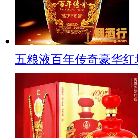
五粮液百年传奇豪华红坛