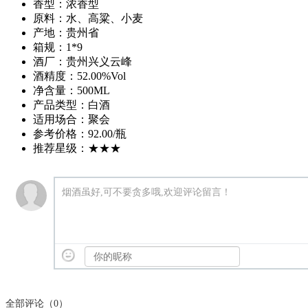
香型：
浓香型
原料：
水、高粱、小麦
产地：
贵州省
箱规：
1*9
酒厂：
贵州兴义云峰
酒精度：
52.00%Vol
净含量：
500ML
产品类型：
白酒
适用场合：
聚会
参考价格：
92.00/瓶
推荐星级：
★★★
烟酒虽好,可不要贪多哦,欢迎评论留言！
全部评论（
0
）