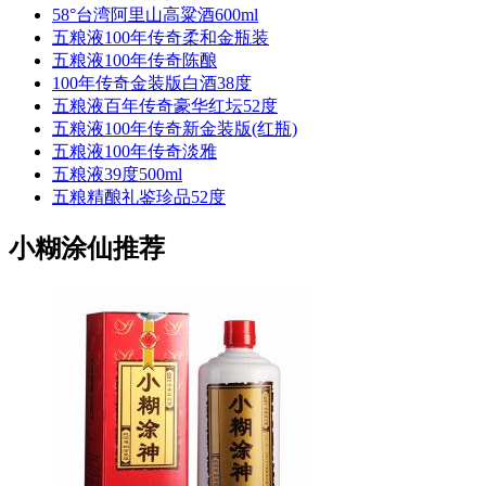
58°台湾阿里山高粱酒600ml
五粮液100年传奇柔和金瓶装
五粮液100年传奇陈酿
100年传奇金装版白酒38度
五粮液百年传奇豪华红坛52度
五粮液100年传奇新金装版(红瓶)
五粮液100年传奇淡雅
五粮液39度500ml
五粮精酿礼鉴珍品52度
小糊涂仙推荐